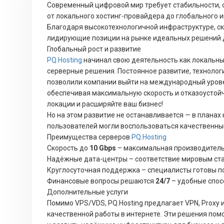
Современный цифровой мир требует стабильности, с
от локального хостинг-провайдера до глобального 
Благодаря высокотехнологичной инфраструктуре, с
лидирующие позиции на рынке идеальных решений дл
Глобальный рост и развитие
PQ.Hosting
начинал свою деятельность как локальны
серверные решения. Постоянное развитие, техноло
позволили компании выйти на международный уров
обеспечивая максимальную скорость и отказоустой
локации и расширяйте ваш бизнес!
Но на этом развитие не останавливается — в плана
пользователей могли воспользоваться качественны
Преимущества серверов
PQ.Hosting
Скорость до
10 Gbps
– максимальная производитель
Надёжные дата-центры – соответствие мировым ста
Круглосуточная поддержка – специалисты готовы по
Финансовые вопросы решаются
24/7
– удобные спос
Дополнительные услуги
Помимо VPS/VDS, PQ.Hosting предлагает VPN, Proxy 
качественной работы в интернете. Эти решения пом