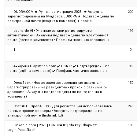
QUORA.COM ★ Ручная регистрация 2025г ★ Аккаунты
200
зарегистрированы на IP-адреса EUROPA ★ Подтверждены по
электронной почте (входит в комплект) + cookie
Leonardo Al • Учетные записи регистрируются
199
автоматически • Аккаунты подтверждены по электронной
почте (почта в комплекте) • Профили частично заполнены
1
0
Аккаунты PlayStation.com ✔️ USA IP ✔️ Подтверждены по
96
почте (идёт в комплекте) ✔️ Профиль частично заполнен
DeepSeek • Новые зарегистрированные аккаунты •
150
Зарегистрированы на резидентных прокси с разными ip-
адресами • Аккаунты подтверждены по почте (почта в
комплекте)
ChatGPT • OpenAL US • Для регистрации использовались
248
личные прокси-серверы • Аккаунты подтверждены по
электронной почте (firstmail. ltd)
Linkedin.com | 2026 | EUROPA IP | 2fa key | Формат:
100
Login:Pass:2fa ✅