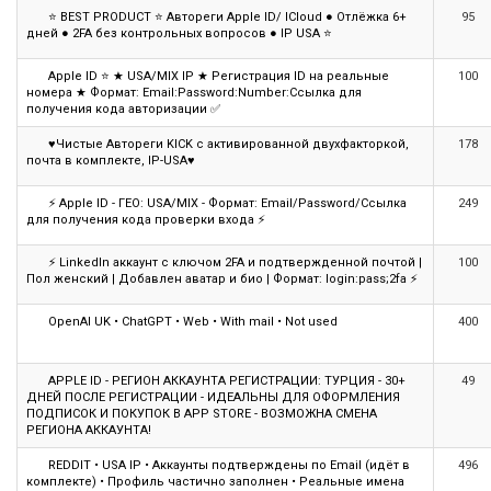
⭐ BEST PRODUCT ⭐ Автореги Apple ID/ ICloud ● Отлёжка 6+
95
дней ● 2FA без контрольных вопросов ● IP USA ⭐
Apple ID ⭐ ★ USA/MIX IP ★ Регистрация ID на реальные
100
номера ★ Формат: Email:Password:Number:Ссылка для
получения кода авторизации ✅
♥Чистые Автореги KICK с активированной двухфакторкой,
178
почта в комплекте, IP-USA♥
⚡ Apple ID - ГЕО: USA/MIX - Формат: Email/Password/Ссылка
249
для получения кода проверки входа ⚡
⚡ LinkedIn аккаунт с ключом 2FA и подтвержденной почтой |
100
Пол женский | Добавлен аватар и био | Формат: login:pass;2fa ⚡
OpenAl UK • ChatGPT • Web • With mail • Not used
400
APPLE ID - РЕГИОН АККАУНТА РЕГИСТРАЦИИ: ТУРЦИЯ - 30+
49
ДНЕЙ ПОСЛЕ РЕГИСТРАЦИИ - ИДЕАЛЬНЫ ДЛЯ ОФОРМЛЕНИЯ
ПОДПИСОК И ПОКУПОК В APP STORE - ВОЗМОЖНА СМЕНА
РЕГИОНА АККАУНТА!
REDDIT • USA IP • Аккаунты подтверждены по Email (идёт в
496
комплекте) • Профиль частично заполнен • Реальные имена