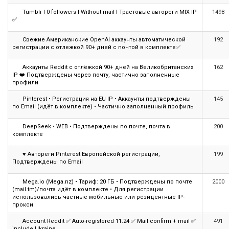
Tumblr I 0 followers I Without mail I Трастовые автореги MIX IP
1498
✅
Свежие Американские OpenAI аккаунты автоматической
192
регистрации с отлежкой 90+ дней с почтой в комплекте✅
Аккаунты Reddit с отлёжкой 90+ дней на Великобританских
162
IP ❤️ Подтверждены через почту, частично заполненные
профили
Pinterest • Регистрация на EU IP • Аккаунты подтверждены
145
по Email (идёт в комплекте) • Частично заполненный профиль
DeepSeek • WEB • Подтверждены по почте, почта в
200
Всего позиций в корзине
комплекте
(шт)
Всего товара в корзине
♥ Автореги Pinterest Европейской регистрации,
199
$
Сумма к оплате (без скидок)
Подтверждены по Email
Mega.io (Mega.nz) • Тариф: 20 ГБ • Подтверждены по почте
2000
(mail.tm)/почта идёт в комплекте • Для регистрации
использовались частные мобильные или резидентные IP-
прокси
Account Reddit ✅ Auto-registered 11.24 ✅ Mail confirm + mail ✅
491
include Ukraine