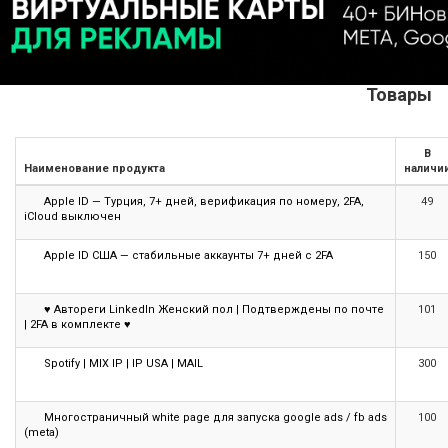
Товары
В
Наименование продукта
наличи
Apple ID — Турция, 7+ дней, верификация по номеру, 2FA,
49
iCloud выключен
Apple ID США — стабильные аккаунты 7+ дней с 2FA
150
♥ Автореги LinkedIn Женский пол | Подтверждены по почте
101
| 2FA в комплекте ♥
Spotify | MIX IP | IP USA | MAIL
300
Многостраничный white page для запуска google ads / fb ads
100
(meta)