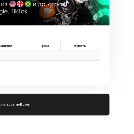
наличии
Цена
Купить
аров
accsmoll.com