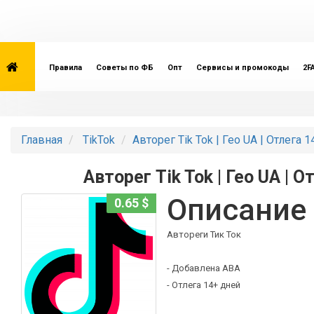
Правила
Советы по ФБ
Опт
Сервисы и промокоды
2F
Главная
TikTok
Авторег Tik Tok | Гео UA | Отлега 
Авторег Tik Tok | Гео UA | О
Описание
0.65 $
Автореги Тик Ток
- Добавлена АВА
- Отлега 14+ дней