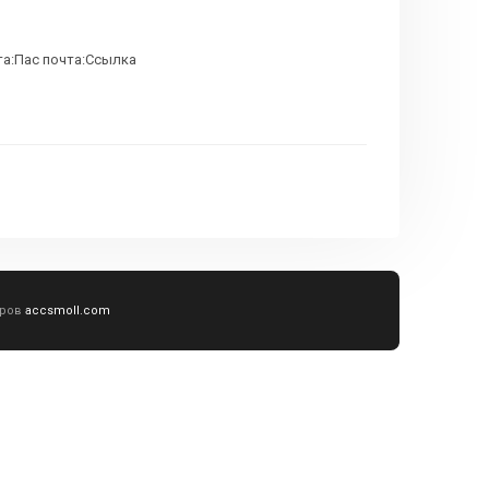
та:Пас почта:Ссылка
аров
accsmoll.com