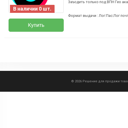
Заъодить только под ВПН Гео ака
В наличии 0 шт.
Формат выдачи : Лог:Пас:Лог поч
Купить
© 2026 Решение для продажи тов
Всего позиций в корзине