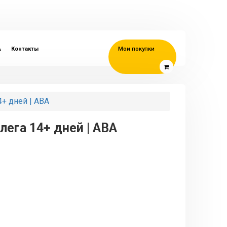
A
Контакты
Мои покупки
14+ дней | АВА
тлега 14+ дней | АВА