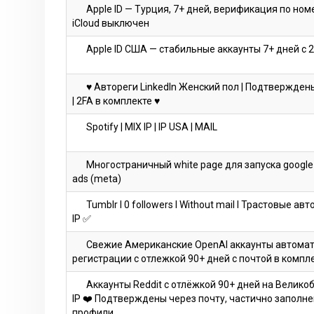
Apple ID — Турция, 7+ дней, верификация по номе
iCloud выключен
Apple ID США — стабильные аккаунты 7+ дней с 
♥ Автореги LinkedIn Женский пол | Подтвержден
| 2FA в комплекте ♥
Spotify | MIX IP | IP USA | MAIL
Многостраничный white page для запуска google 
ads (meta)
Tumblr I 0 followers I Without mail I Трастовые ав
IP ✅
Свежие Американские OpenAI аккаунты автома
регистрации с отлежкой 90+ дней с почтой в комп
Аккаунты Reddit с отлёжкой 90+ дней на Велико
IP ❤️ Подтверждены через почту, частично заполн
профили