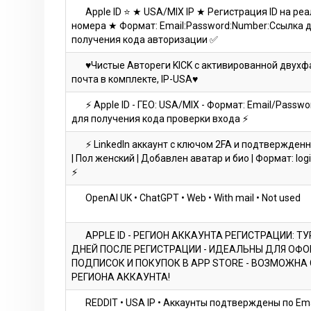
Apple ID ⭐ ★ USA/MIX IP ★ Регистрация ID на ре
номера ★ Формат: Email:Password:Number:Ссылка 
получения кода авторизации ✅
♥Чистые Автореги KICK с активированной двухф
почта в комплекте, IP-USA♥
⚡ Apple ID - ГЕО: USA/MIX - Формат: Email/Passw
для получения кода проверки входа ⚡
⚡ LinkedIn аккаунт с ключом 2FA и подтвержден
| Пол женский | Добавлен аватар и био | Формат: logi
⚡
OpenAl UK • ChatGPT • Web • With mail • Not used
APPLE ID - РЕГИОН АККАУНТА РЕГИСТРАЦИИ: ТУР
ДНЕЙ ПОСЛЕ РЕГИСТРАЦИИ - ИДЕАЛЬНЫ ДЛЯ ОФ
ПОДПИСОК И ПОКУПОК В APP STORE - ВОЗМОЖНА
РЕГИОНА АККАУНТА!
REDDIT • USA IP • Аккаунты подтверждены по Ema