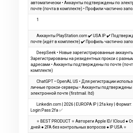
автоматически • Аккаунты подтверждены по элект
почте (почта в комплекте) • Профили частично зап
1
Аккаунты PlayStation.com ✔️ USA IP ✔️ Подтверж
почте (идёт в комплекте) ✔️ Профиль частично зап
DeepSeek • Новые зарегистрированные аккаунты
Зарегистрированы на резидентных прокси с разным
адресами • Аккаунты подтверждены по почте (почт
комплекте)
ChatGPT • OpenAL US • Для регистрации исполь
личные прокси-серверы • Аккаунты подтверждены 
электронной почте (firstmail. ltd)
Linkedin.com | 2026 | EUROPA IP | 2fa key | Формат:
Login:Pass:2fa ✅
⭐ BEST PRODUCT ⭐ Автореги Apple ID/ ICloud ● О
дней ● 2FA без контрольных вопросов ● IP USA ⭐